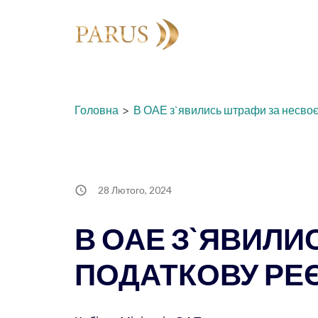
Перейти
до
вмісту
Головна
>
В ОАЕ з`явились штрафи за несвоє
28 Лютого, 2024
В ОАЕ З`ЯВИЛИ
ПОДАТКОВУ РЕ