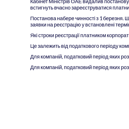
Кабінет Міністрів ОАЕ видалив постанову 
встигнуть вчасно зареєструватися платн
Постанова набере чинності з 1 березня. Ш
заявки на реєстрацію у встановлені термі
Які строки реєстрації платником корпора
Це залежить від податкового періоду комп
Для компаній, податковий період яких роз
Для компаній, податковий період яких розп